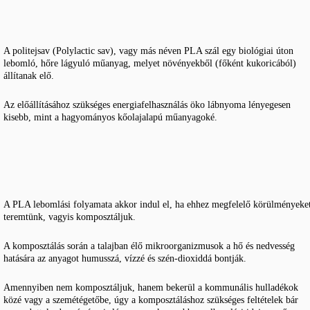
A politejsav (Polylactic sav), vagy más néven PLA szál egy biológiai úton
lebomló, hőre lágyuló műanyag, melyet növényekből (főként kukoricából)
állítanak elő.
Az előállításához szükséges energiafelhasználás öko lábnyoma lényegesen
kisebb, mint a hagyományos kőolajalapú műanyagoké.
A PLA lebomlási folyamata akkor indul el, ha ehhez megfelelő körülményeke
teremtünk, vagyis komposztáljuk.
A komposztálás során a talajban élő mikroorganizmusok a hő és nedvesség
hatására az anyagot humusszá, vízzé és szén-dioxiddá bontják.
Amennyiben nem komposztáljuk, hanem bekerül a kommunális hulladékok
közé vagy a szemétégetőbe, úgy a komposztáláshoz szükséges feltételek bár