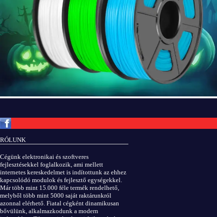
Copyright © ElektROBOT.hu 2008-
2026.
Minden jog fenntartva.
v3.0
RÓLUNK
ÁSZF
|
Adatvédelem
Cégünk elektronikai és szoftveres
fejlesztésekkel foglalkozik, ami mellett
internetes kereskedelmet is indítottunk az ehhez
kapcsolódó modulok és fejlesztő egységekkel.
Már több mint 15.000 féle termék rendelhető,
melyből több mint 5000 saját raktárunkról
azonnal elérhető. Fiatal cégként dinamikusan
bővülünk, alkalmazkodunk a modern