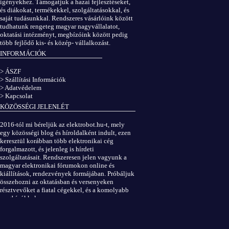
igényekhez. Támogatjuk a hazai fejlesztéseket,
és diákokat, termékekkel, szolgáltatásokkal, és
saját tudásunkkal. Rendszeres vásárlóink között
tudhatunk rengeteg magyar nagyvállalatot,
oktatási intézményt, megbízóink között pedig
több fejlődő kis- és közép- vállalkozást.
INFORMÁCIÓK
> ÁSZF
> Szállítási Információk
> Adatvédelem
> Kapcsolat
KÖZÖSSÉGI JELENLÉT
2016-tól mi béreljük az elektrobot.hu-t, mely
egy közösségi blog és híroldalként indult, ezen
keresztül korábban több elektronikai cég
forgalmazott, és jelenleg is hírdeti
szolgáltatásait. Rendszeresen jelen vagyunk a
magyar elektronikai fórumokon online és
kiállítások, rendezvények formájában. Próbáljuk
összehozni az oktatásban és versenyeken
résztvevőket a fiatal cégekkel, és a komolyabb
megbízókkal.
Elektrobot a Facebookon