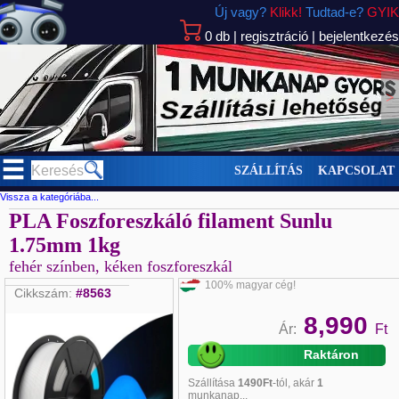
Új vagy?
Klikk!
Tudtad-e?
GYIK
0
db
|
regisztráció
|
bejelentkezés
>
SZÁLLÍTÁS
KAPCSOLAT
Vissza a kategóriába...
PLA Foszforeszkáló filament Sunlu
1.75mm 1kg
fehér színben, kéken foszforeszkál
100% magyar cég!
Cikkszám:
#8563
8,990
Ár:
Ft
Raktáron
Szállítása
1490Ft
-tól, akár
1
munkanap...