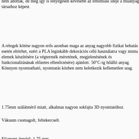
nem adottak, de még így is lényegesen kevesebb az elbomlási ideje a műanyag
társaihoz képest.
A rétegek kötése nagyon erős azonban maga az anyag nagyobb fizikai behatás
esetén eltörhet, ezért a PLA leginkább dekorációs célú használatra vagy minta
elemek készítésére (a végtermék méretének, megjelenésének és
funkcionalitásának előzetes ellenőrzésére) ajánlott. 50°C-ig hőálló anyag.
Könnyen nyomtatható, nyomtatás közben nem keletkezik kellemetlen szag.
1.75mm szálátmérő miatt, alkalmas nagyon sokfajta 3D nyomtatóhoz.
Vákuum csomagolt, feltekercselt.
Filament átmérő: 1.75 mm