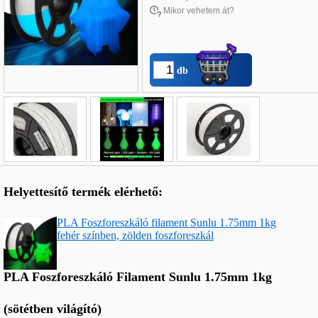
Mikor vehetem át?
db
Név
*
:
Helyettesítő termék elérhető:
E-mail
*
:
Telefon
*
:
PLA Foszforeszkáló filament Sunlu 1.75mm 1kg
fehér színben, zölden foszforeszkál
PLA Foszforeszkáló Filament Sunlu 1.75mm 1kg
(sötétben világító)