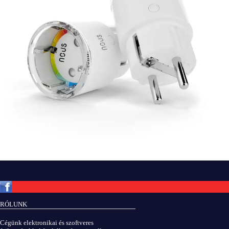
Copyright © ElektROBOT.hu 2008-
2026.
Minden jog fenntartva.
v3.0
RÓLUNK
ÁSZF
|
Adatvédelem
Cégünk elektronikai és szoftveres