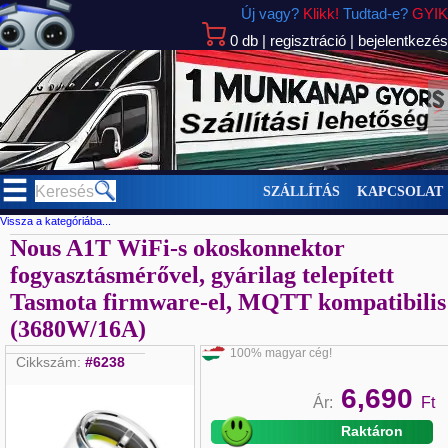
Új vagy?
Klikk!
Tudtad-e?
GYIK
0
db
|
regisztráció
|
bejelentkezés
>
SZÁLLÍTÁS
KAPCSOLAT
Vissza a kategóriába...
Nous A1T WiFi-s okoskonnektor
fogyasztásmérővel, gyárilag telepített
Tasmota firmware-el, MQTT kompatibilis
(3680W/16A)
100% magyar cég!
Cikkszám:
#6238
6,690
Ár:
Ft
Raktáron