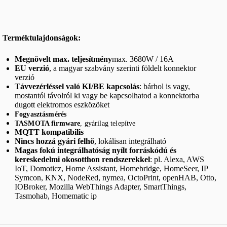
Terméktulajdonságok:
Megnövelt max. teljesítmény
max. 3680W / 16A
EU verzió
, a magyar szabvány szerinti földelt konnektor
verzió
Távvezérléssel való KI/BE kapcsolás
: bárhol is vagy,
mostantól távolról ki vagy be kapcsolhatod a konnektorba
dugott elektromos eszközöket
Fogyasztásmérés
TASMOTA firmware
, gyárilag telepítve
MQTT kompatibilis
Nincs hozzá gyári felhő
, lokálisan integrálható
Magas fokú integrálhatóság nyílt forráskódú és
kereskedelmi okosotthon rendszerekkel
: pl. Alexa, AWS
IoT, Domoticz, Home Assistant, Homebridge, HomeSeer, IP
Symcon, KNX, NodeRed, nymea, OctoPrint, openHAB, Otto,
IOBroker, Mozilla WebThings Adapter, SmartThings,
Tasmohab, Homematic ip