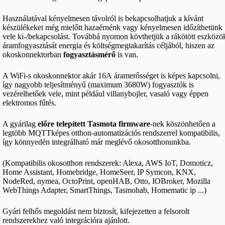
Használatával kényelmesen távolról is bekapcsolhatjuk a kívánt
készülékeket még mielőtt hazaérnénk vagy kényelmesen időzíthetünk
vele ki-/bekapcsolást. Továbbá nyomon kövthetjük a rákötött eszközö
áramfogyasztását energia és költségmegtakarítás céljából, hiszen az
okoskonnektorban
fogyasztásmérő
is van.
A WiFi-s okoskonnektor akár 16A áramerősséget is képes kapcsolni,
így nagyobb teljesítményű (maximum 3680W) fogyasztók is
vezérelhetőek vele, mint például villanybojler, vasaló vagy éppen
elektromos fűtés.
A gyárilag
előre telepített Tasmota firmware
-nek köszönhetően a
legtöbb MQTTképes otthon-automatizációs rendszerrel kompatibilis,
így könnyedén integrálható már meglévő okosotthonunkba.
(Kompatibilis okosotthon rendszerek: Alexa, AWS IoT, Domoticz,
Home Assistant, Homebridge, HomeSeer, IP Symcon, KNX,
NodeRed, nymea, OctoPrint, openHAB, Otto, IOBroker, Mozilla
WebThings Adapter, SmartThings, Tasmohab, Homematic ip ...)
Gyári felhős megoldást nem biztosít, kifejezetten a felsorolt
rendszerekhez való integrációra ajánlott.