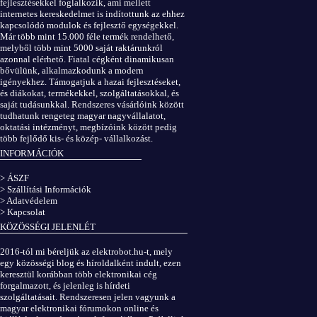
fejlesztésekkel foglalkozik, ami mellett
internetes kereskedelmet is indítottunk az ehhez
kapcsolódó modulok és fejlesztő egységekkel.
Már több mint 15.000 féle termék rendelhető,
melyből több mint 5000 saját raktárunkról
azonnal elérhető. Fiatal cégként dinamikusan
bővülünk, alkalmazkodunk a modern
igényekhez. Támogatjuk a hazai fejlesztéseket,
és diákokat, termékekkel, szolgáltatásokkal, és
saját tudásunkkal. Rendszeres vásárlóink között
tudhatunk rengeteg magyar nagyvállalatot,
oktatási intézményt, megbízóink között pedig
több fejlődő kis- és közép- vállalkozást.
INFORMÁCIÓK
> ÁSZF
> Szállítási Információk
> Adatvédelem
> Kapcsolat
KÖZÖSSÉGI JELENLÉT
2016-tól mi béreljük az elektrobot.hu-t, mely
egy közösségi blog és híroldalként indult, ezen
keresztül korábban több elektronikai cég
forgalmazott, és jelenleg is hírdeti
szolgáltatásait. Rendszeresen jelen vagyunk a
magyar elektronikai fórumokon online és