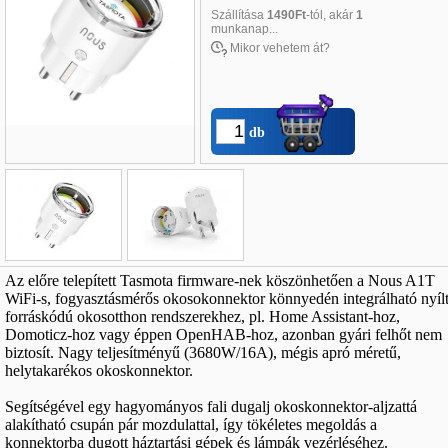
Szállítása
1490Ft
-tól, akár
1
munkanap...
Mikor vehetem át?
db
Név
*
:
Az előre telepített Tasmota firmware-nek köszönhetően a Nous A1T
WiFi-s, fogyasztásmérős okosokonnektor könnyedén integrálható nyíl
E-mail
*
:
forráskódú okosotthon rendszerekhez, pl. Home Assistant-hoz,
Domoticz-hoz vagy éppen OpenHAB-hoz, azonban gyári felhőt nem
Telefon
*
:
biztosít. Nagy teljesítményű (3680W/16A), mégis apró méretű,
helytakarékos okoskonnektor.
Segítségével egy hagyományos fali dugalj okoskonnektor-aljzattá
alakítható csupán pár mozdulattal, így tökéletes megoldás a
konnektorba dugott háztartási gépek és lámpák vezérléséhez.