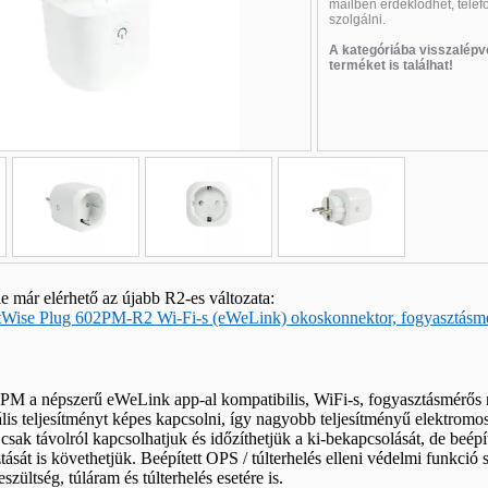
mailben érdeklődhet
, tele
szolgálni
.
A kategóriába visszalépv
terméket is találhat!
Új
Új
Új
de már elérhető az újabb R2-es változata:
Wise Plug 602PM-R2 Wi-Fi-s (eWeLink) okoskonnektor, fogyasztásmé
M a népszerű eWeLink app-al kompatibilis, WiFi-s, fogyasztásmérős 
is teljesítményt képes kapcsolni, így nagyobb teljesítményű elektromos 
ak távolról kapcsolhatjuk és időzíthetjük a ki-bekapcsolását, de beépít
ását is követhetjük. Beépített OPS / túlterhelés elleni védelmi funkció 
eszültség, túláram és túlterhelés esetére is.