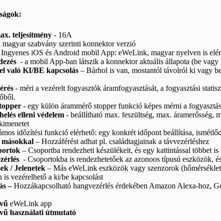
ságok:
x. teljesítmény
- 16A
a magyar szabvány szerinti konnektor verzió
 Ingyenes iOS és Android mobil App: eWeLink, magyar nyelven is elér
rdezés
- a mobil App-ban látszik a konnektor aktuális állapota (be vagy 
el való KI/BE kapcsolás
– Bárhol is van, mostantól távolról ki vagy 
érés
- méri a vezérelt fogyasztók áramfogyasztását, a fogyasztási stati
őből.
topper
- egy külön árammérő stopper funkció képes mérni a fogyasztást in
helés elleni védelem
- beállítható max. feszültség, max. áramerősség, 
 kimenetet
mos időzítési funkció elérhető: egy konkrét időpont beállítása, ismétlőd
ó másokkal
– Hozzáférést adhat pl. családtagjainak a távvezérléshez
portok
– Csoportba rendezheti készülékeit, és egy kattintással többet i
zérlés
- Csoportokba is rendezhetetőek az azonoos típusú eszközök, é
ek / Jelenetek
– Más eWeLink eszközök vagy szenzorok (hőmérséklet, pá
 is vezérelhető a ki/be kapcsolást
ás –
Hozzákapcsolható hangvezérlés érdekében Amazon Alexa-hoz, Go
lvű
eWeLink app
vű használati útmutató