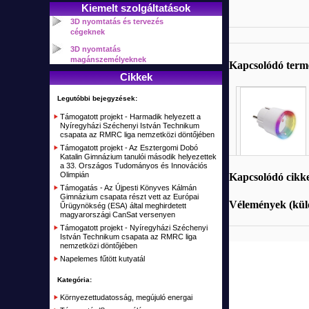
Lézerhegesztő, lézeres tisztító gép
RC Játék Autók
Takarító robotok
Kiemelt szolgáltatások
SD ipari vízálló lengő csatlakozók IP68
Elektromos roller (Airwheel, Inmotion)
Mágnesek
3D nyomtatás és tervezés
Síkágyas UV nyomtató
RC Autók
Elektronikai építő KIT-ek, áramkörök
Napelemes MC4 csatlakozók
cégeknek
Elektromos gördeszka (Trotter, Airwheel)
Indukciós hevítő, fűtés
RC Tankok
3D nyomtatás
Nyomókapcsoló - Lábkapcsoló
Kétkerekű egyensulyozó járművek (Airwheel, CHIC, Inmotion)
Tűzkő, magnézium
magánszemélyeknek
Kapcsolódó ter
RC Drón, Multikopter, Quadcopter, Hexacopter
Kábelek, csatlakozók, szerelékek
Cikkek
Egykerekű elektromos (Airwheel, Inmotion, Fastwheel)
Pára, Köd
RC Helikopter
Átalakító, Csatlakozó
Egykerekű duplagumis elektromos (Airwheel, Inmotion, Fastwheel)
Legutóbbi bejegyzések:
Fűtőelem, Fűtőpatron
RC Repülők, vitorlázók
Kábel szerelékek
Támogatott projekt - Harmadik helyezett a
Elektromos bicikli
Nyíregyházi Széchenyi István Technikum
RC Hajók, csónakok, vitorlások
Vegyes csatlakozók
csapata az RMRC liga nemzetközi döntőjében
Szimulátorok
Támogatott projekt - Az Esztergomi Dobó
Csatlakozó
Katalin Gimnázium tanulói második helyezettek
a 33. Országos Tudományos és Innovációs
Távirányítók, vevők RC
Olimpián
Kapcsolódó cikk
Támogatás - Az Újpesti Könyves Kálmán
Akku töltők, adapterek
Gimnázium csapata részt vett az Európai
Vélemények (küld
Űrügynökség (ESA) által meghirdetett
Alkatrészek, Tuning
magyarországi CanSat versenyen
Támogatott projekt - Nyíregyházi Széchenyi
Kiegészítők, Építőanyag
István Technikum csapata az RMRC liga
nemzetközi döntőjében
Elemek, akkumulátorok
Napelemes fűtött kutyatál
RC Kifutó, bemutató darabok, akciók
Kategória:
Plusz
Környezettudatosság, megújuló energai