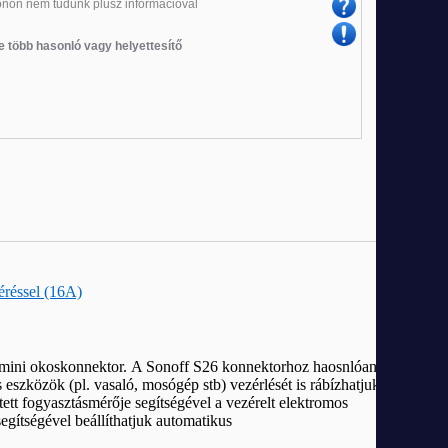
fonon nem tudunk plusz információval
e több hasonló vagy helyettesítő
Új
Új
Új
réssel (16A)
mini okoskonnektor. A Sonoff S26 konnektorhoz haosnlóan,
eszközök (pl. vasaló, mosógép stb) vezérlését is rábízhatjuk
ett fogyasztásmérője segítségével a vezérelt elektromos
segítségével beállíthatjuk automatikus