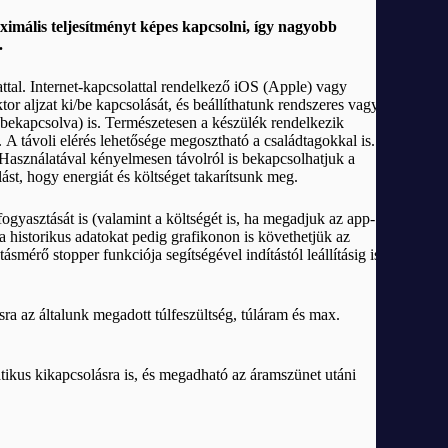
imális teljesítményt képes kapcsolni, így nagyobb
l.
ttal. Internet-kapcsolattal rendelkező iOS (Apple) vagy
tor aljzat ki/be kapcsolását, és beállíthatunk rendszeres vagy
 bekapcsolva) is. Természetesen a készülék rendelkezik
 A távoli elérés lehetősége megosztható a családtagokkal is.
Használatával kényelmesen távolról is bekapcsolhatjuk a
st, hogy energiát és költséget takarítsunk meg.
gyasztását is (valamint a költségét is, ha megadjuk az app-
a historikus adatokat pedig grafikonon is követhetjük az
smérő stopper funkciója segítségével indítástól leállításig is
sra az általunk megadott túlfeszültség, túláram és max.
tikus kikapcsolásra is, és megadható az áramszünet utáni