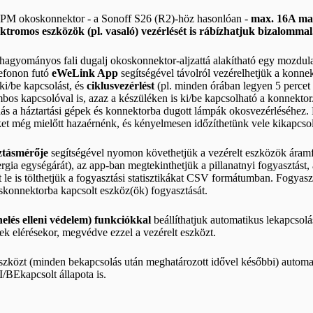
PM okoskonnektor - a Sonoff S26 (R2)-höz hasonlóan -
max. 16A max
ektromos eszközök (pl. vasaló) vezérlését is rábízhatjuk bizalomma
hagyományos fali dugalj okoskonnektor-aljzattá alakítható egy mozdula
efonon futó
eWeLink App
segítségével távolról vezérelhetjük a konnek
 ki/be kapcsolást, és
ciklusvezérlést
(pl. minden órában legyen 5 percet
os kapcsolóval is, azaz a készüléken is ki/be kapcsolható a konnektor.
s a háztartási gépek és konnektorba dugott lámpák okosvezérléséhez. 
et még mielőtt hazaérnénk, és kényelmesen időzíthetünk vele kikapcsolá
ztásmérője
segítségével nyomon követhetjük a vezérelt eszközök áramfo
rgia egységárát), az app-ban megtekinthetjük a pillanatnyi fogyasztást, 
 le is tölthetjük a fogyasztási statisztikákat CSV formátumban. Fogyasztá
skonnektorba kapcsolt eszköz(ök) fogyasztását.
elés elleni védelem) funkciókkal
beállíthatjuk automatikus lekapcsolá
kek elérésekor, megvédve ezzel a vezérelt eszközt.
eszközt (minden bekapcsolás után meghatározott idővel későbbi) automa
I/BEkapcsolt állapota is.