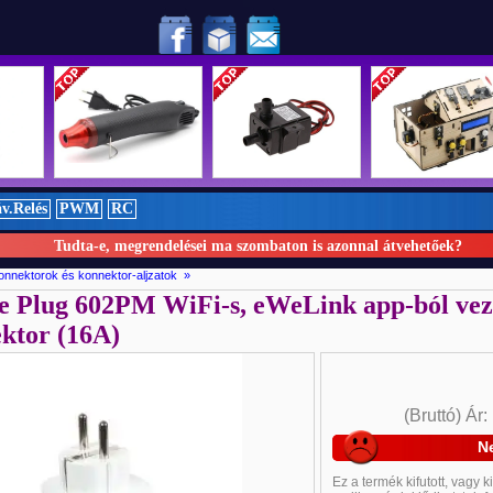
!
v.Relés
PWM
RC
Tudta-e, megrendelései ma szombaton is azonnal átvehetőek?
nnektorok és konnektor-aljzatok »
 Plug 602PM WiFi-s, eWeLink app-ból vezé
Új
Új
ktor (16A)
(Bruttó)
Ár
N
Ez a termék
kifutott, vagy
k