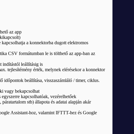
hető az app
kikapcsolt)
be kapcsolhatja a konnektorba dugott elektromos
sztika CSV formátumban le is tölthető az app-ban az
dítástól leállításig is
max. tejlesítémény érték, melynek elérésekor a konnektor
ő időpontok beállítása, visszaszámláló / timer, ciklus.
s ki vagy bekapcsolhat
s egyszerre kapcsolhatóak, vezérelhetőek
ratartalom stb) állapota és adatai alapján akár
ogle Assistant-hoz, valamint IFTTT-hez és Google