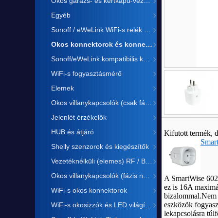
Okos garázs- és kertkapu-vezérlés
Egyéb
Sonoff / eWeLink WiFi-s relék és kismegszakítók
Okos konnektorok és konnektor-aljzatok
Sonoff/eWeLink kompatibilis kamera
WiFi-s fogyasztásmérő
Elemek
Okos villanykapcsolók (csak fázis)
Jelenlét érzékelők
Név
*
:
HUB és átjáró
Kifutott termék, 
E-mail
*
:
Smart
Shelly szenzorok és kiegészítők
Telefon
*
:
Vezetéknélküli (elemes) RF / Bluetooth kapcsolók
Okos villanykapcsolók (fázis nulla)
A SmartWise 602P
ez is 16A maximál
WiFi-s okos konnektorok
bizalommal.Nem cs
eszközök fogyaszt
WiFi-s okosizzók és LED világítás
lekapcsolásra túlf