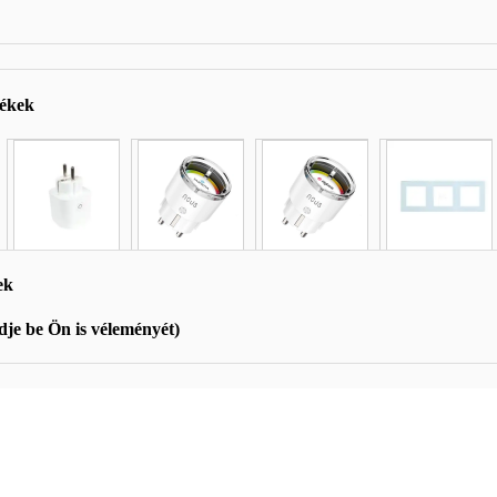
mékek
ek
je be Ön is véleményét)