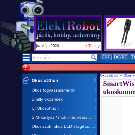
ja 2023
Támogatott csapatunk:
RMRC liga nemzetközi döntőjében
CNC
DC-DC
Tá
Okos otthon » Okos ko
Okos otthon
SmartWise
Okos fogyasztásmérők
okoskonne
Shelly okosrelék
Új Okosotthon
SIM-kártyás / mobilinternetes eszközök
Okosizzók, okos LED világítás, okos LED vezérlés