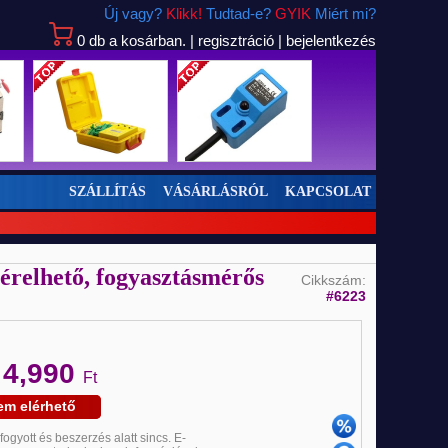
Új vagy?
Klikk!
Tudtad-e?
GYIK
Miért mi?
0
db
a kosárban.
|
regisztráció
|
bejelentkezés
SZÁLLÍTÁS
VÁSÁRLÁSRÓL
KAPCSOLAT
relhető, fogyasztásmérős
Új
Új
Új
Cikkszám:
#6223
4,990
:
Ft
em elérhető
ifogyott és beszerzés alatt sincs. E-