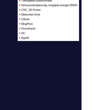
Támogatás/Szponzorálás
Kifutott termékek
Környezettudatosság, megújuló energia HÍREK
Garázs
CNC, 3D Printer
Elektrobot hírek
Cikkek
Blog/Post
Események
RC
Egyéb