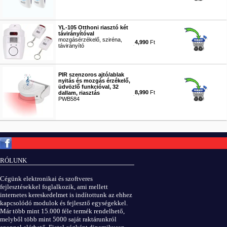
#8283
YL-105 Otthoni riasztó két
távirányítóval
mozgásérzékelő, sziréna,
4,990
Ft
távirányító
#8510
PIR szenzoros ajtó/ablak
nyitás és mozgás érzékelő,
üdvözlő funkcióval, 32
8,990
Ft
dallam, riasztás
PWB584
#9500
Copyright © ElektROBOT.hu 2008-
2026.
Minden jog fenntartva.
v3.0
RÓLUNK
ÁSZF
|
Adatvédelem
Cégünk elektronikai és szoftveres
fejlesztésekkel foglalkozik, ami mellett
internetes kereskedelmet is indítottunk az ehhez
kapcsolódó modulok és fejlesztő egységekkel.
Már több mint 15.000 féle termék rendelhető,
melyből több mint 5000 saját raktárunkról