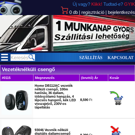
Új vagy?
Klikk!
Tudtad-e?
GYIK
0
db
|
regisztráció
|
bejelentkezés
>
SZÁLLÍTÁS
KAPCSOLAT
Vezetéknélküli csengő
#0115
Megnevezés
(bruttó) Ár
Kosár
Home DB112AC vezeték
nélküli csengő, 100m
hatótáv, 36 dallam,
többszólamú hangzás, 4
8,590
Ft
lépcsős hangerő, kék LED
visszajelző, 230V-os
tápellátás
#9005
93046 Vezeték nélküli
digitális dallamcsengő