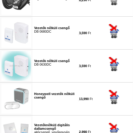
8,290
Ft
#2452
Vezeték nélküli csengő
DB 0680DC
3,590
Ft
#7778
Vezeték nélküli csengő
DB 0630DC
3,590
Ft
#5277
Honeywell vezeték nélküli
csengő
13,990
Ft
#7777
Vezetéknélküli digitális
dallamcsengő
2,990
Ft
ajtócsengő, vevőegység