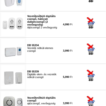
#2453
Vezetéknélküli digitális
csengő, hálózati
dallamcsengő (2
4,990
Ft
vevőegység)
Ajtócsengő 2 vevőegység
#3096
DB 55334
Vezeték nélküli elemes
3,990
Ft
csengő
#3695
DB 55339
Digitális elem- és vezeték
5,990
Ft
nélküli csengő
#5400
Vezetéknélküli digitális
csengő
3,990
Ft
ajtócsengő, vevőegység