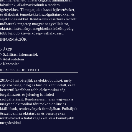
azonnal elérhető. Fiatal cégként dinamikusan
bővülünk, alkalmazkodunk a modern
igényekhez. Támogatjuk a hazai fejlesztéseket,
és diákokat, termékekkel, szolgáltatásokkal, és
saját tudásunkkal. Rendszeres vásárlóink között
tudhatunk rengeteg magyar nagyvállalatot,
oktatási intézményt, megbízóink között pedig
több fejlődő kis- és közép- vállalkozást.
INFORMÁCIÓK
> ÁSZF
> Szállítási Információk
> Adatvédelem
> Kapcsolat
KÖZÖSSÉGI JELENLÉT
2016-tól mi béreljük az elektrobot.hu-t, mely
egy közösségi blog és híroldalként indult, ezen
keresztül korábban több elektronikai cég
forgalmazott, és jelenleg is hírdeti
szolgáltatásait. Rendszeresen jelen vagyunk a
magyar elektronikai fórumokon online és
kiállítások, rendezvények formájában. Próbáljuk
összehozni az oktatásban és versenyeken
résztvevőket a fiatal cégekkel, és a komolyabb
megbízókkal.