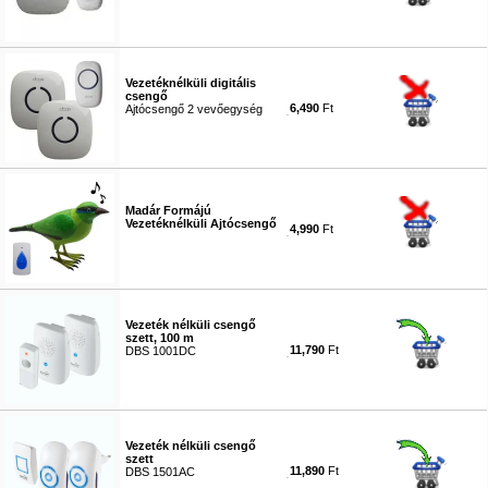
#1198
Vezetéknélküli digitális
csengő
6,490
Ft
Ajtócsengő 2 vevőegység
#1199
Madár Formájú
Vezetéknélküli Ajtócsengő
4,990
Ft
#2036
Vezeték nélküli csengő
szett, 100 m
11,790
Ft
DBS 1001DC
#8282
Vezeték nélküli csengő
szett
11,890
Ft
DBS 1501AC