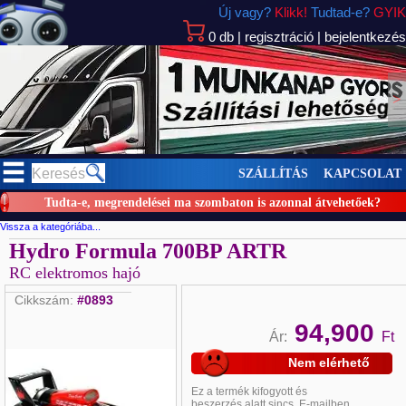
Új vagy?
Klikk!
Tudtad-e?
GYIK
0
db
|
regisztráció
|
bejelentkezés
>
SZÁLLÍTÁS
KAPCSOLAT
Tudta-e, megrendelései ma szombaton is azonnal átvehetőek?
Vissza a kategóriába...
Hydro Formula 700BP ARTR
RC elektromos hajó
Cikkszám:
#0893
94,900
Ár:
Ft
Nem elérhető
Ez a termék
kifogyott és
beszerzés alatt sincs. E-mailben