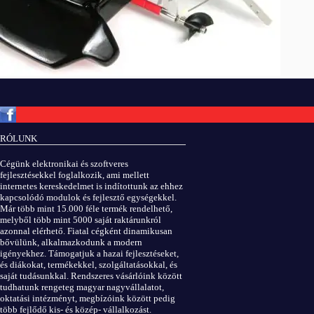
Copyright © ElektROBOT.hu 2008-
2026.
Minden jog fenntartva.
v3.0
RÓLUNK
ÁSZF
|
Adatvédelem
Cégünk elektronikai és szoftveres
fejlesztésekkel foglalkozik, ami mellett
internetes kereskedelmet is indítottunk az ehhez
kapcsolódó modulok és fejlesztő egységekkel.
Már több mint 15.000 féle termék rendelhető,
melyből több mint 5000 saját raktárunkról
azonnal elérhető. Fiatal cégként dinamikusan
bővülünk, alkalmazkodunk a modern
igényekhez. Támogatjuk a hazai fejlesztéseket,
és diákokat, termékekkel, szolgáltatásokkal, és
saját tudásunkkal. Rendszeres vásárlóink között
tudhatunk rengeteg magyar nagyvállalatot,
oktatási intézményt, megbízóink között pedig
több fejlődő kis- és közép- vállalkozást.