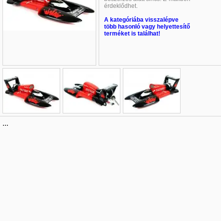
érdeklődhet
.
A kategóriába visszalépve
több hasonló vagy helyettesítő
terméket is találhat!
Név
*
:
...
E-mail
*
:
Telefon
*
: