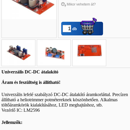
Mikor vehetem át?
db
Név
*
:
Univerzális DC-DC átalakító
E-mail
*
:
Áram és feszültség is állítható!
Telefon
*
:
Univerzális lefelé szabályzó DC-DC átalakító áramkorláttal. Precízen
állítható a heliotrimmer potmétereknek köszönhetően. Alkalmas
töltőáramkörök kialakításához, LED meghajtáshoz, stb.
Vezérlő IC: LM2596
Jellemzők: