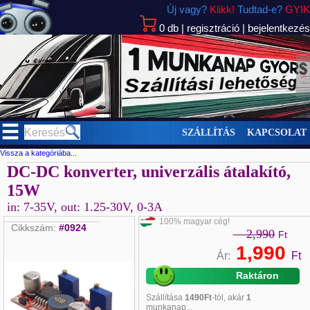
Új vagy?
Klikk!
Tudtad-e?
GYIK
0
db
|
regisztráció
|
bejelentkezés
>
SZÁLLÍTÁS
KAPCSOLAT
Vissza a kategóriába...
DC-DC konverter, univerzális átalakító,
15W
in: 7-35V, out: 1.25-30V, 0-3A
100% magyar cég!
Cikkszám:
#0924
2,990
Ft
1,990
Ár:
Ft
Raktáron
Szállítása
1490Ft
-tól, akár
1
munkanap...