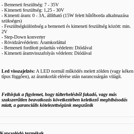
- Bemeneti feszültség: 7 - 35V
- Kimeneti feszültség: 1,25 - 30V
- Kimenti áram: 0 - 3A, állítható (15W felett hűtőborda alkalmazása
szükséges)
- Feszültségkülönbség a bemeneti és kimeneti feszültség között: min.
2V
- Step-Down konverter
- Rövidzárvédelem: Áramkorláttal
- Bemeneti fordított polaritás védelem: Diódával
- Kimeneti áramvisszafolyás védelem: Diódával
Led visszajelzés:
A LED normál működés melett zölden (vagy kéken
típus függően), az áramkorlát elérése után narancssárgán világít.
Felhívjuk a figylemet, hogy túlterhelésből fakadó, vagy más
szakszerűtlen beavatkozás következtében keletkező meghibásodás
miatt, a garanciális kötelezettségünk megszűnik
Kapcsolódó termékek