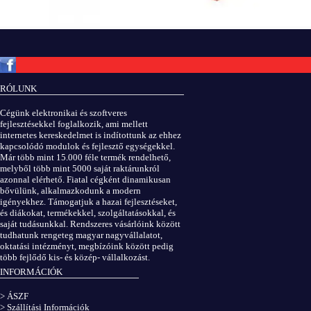
Copyright © ElektROBOT.hu 2008-
2026.
Minden jog fenntartva.
v3.0
RÓLUNK
ÁSZF
|
Adatvédelem
Cégünk elektronikai és szoftveres
fejlesztésekkel foglalkozik, ami mellett
internetes kereskedelmet is indítottunk az ehhez
kapcsolódó modulok és fejlesztő egységekkel.
Már több mint 15.000 féle termék rendelhető,
melyből több mint 5000 saját raktárunkról
azonnal elérhető. Fiatal cégként dinamikusan
bővülünk, alkalmazkodunk a modern
igényekhez. Támogatjuk a hazai fejlesztéseket,
és diákokat, termékekkel, szolgáltatásokkal, és
saját tudásunkkal. Rendszeres vásárlóink között
tudhatunk rengeteg magyar nagyvállalatot,
oktatási intézményt, megbízóink között pedig
több fejlődő kis- és közép- vállalkozást.
INFORMÁCIÓK
> ÁSZF
> Szállítási Információk