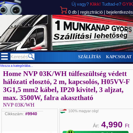
Új vagy?
Klikk!
Tudtad-e?
GYIK
0
db
|
regisztráció
|
bejelentkezés
>
SZÁLLÍTÁS
KAPCSOLAT
Vissza a kategóriába...
Home NVP 03K/WH túlfeszültség védett
hálózati elosztó, 2 m, kapcsolós, H05VV-F
3G1,5 mm2 kábel, IP20 kivitel, 3 aljzat,
max. 3500W, falra akasztható
NVP 03K/WH
100% magyar cég!
Cikkszám:
#9940
4,990
Ár:
Ft