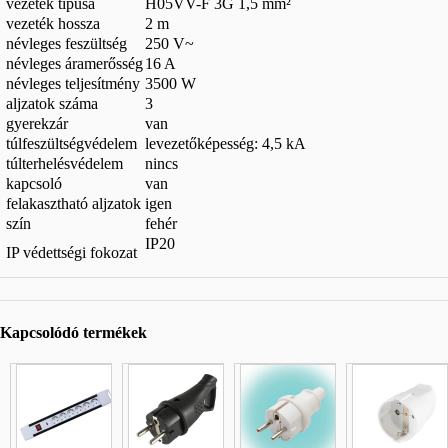
vezeték típusa
H05VV-F 3G 1,5 mm²
vezeték hossza
2 m
névleges feszültség
250 V~
névleges áramerősség
16 A
névleges teljesítmény
3500 W
aljzatok száma
3
gyerekzár
van
túlfeszültségvédelem
levezetőképesség: 4,5 kA
túlterhelésvédelem
nincs
kapcsoló
van
felakasztható aljzatok
igen
szín
fehér
IP20
IP védettségi fokozat
Kapcsolódó termékek