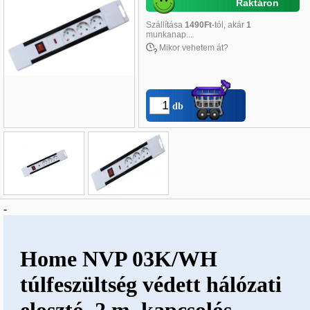
Raktáron
Szállítása
1490Ft
-tól, akár
1
munkanap...
Mikor vehetem át?
db
Név
*
:
-
E-mail
*
:
Telefon
*
:
Home NVP 03K/WH
túlfeszültség védett hálózati