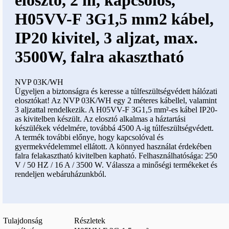
elosztó, 2 m, kapcsolós,
H05VV-F 3G1,5 mm2 kábel,
IP20 kivitel, 3 aljzat, max.
3500W, falra akasztható
NVP 03K/WH
Ügyeljen a biztonságra és keresse a túlfeszültségvédett hálózati
elosztókat! Az NVP 03K/WH egy 2 méteres kábellel, valamint
3 aljzattal rendelkezik. A H05VV-F 3G1,5 mm²-es kábel IP20-
as kivitelben készült. Az elosztó alkalmas a háztartási
készülékek védelmére, továbbá 4500 A-ig túlfeszültségvédett.
A termék további előnye, hogy kapcsolóval és
gyermekvédelemmel ellátott. A könnyed használat érdekében
falra felakasztható kivitelben kapható. Felhasználhatósága: 250
V / 50 HZ / 16 A / 3500 W. Válassza a minőségi termékeket és
rendeljen webáruházunkból.
Tulajdonság
Részletek