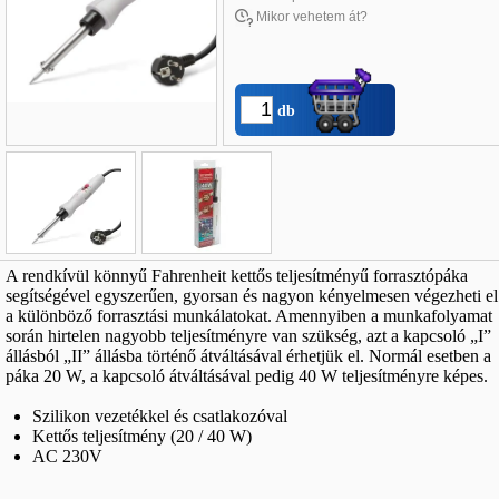
Mikor vehetem át?
db
Név
*
:
A rendkívül könnyű Fahrenheit kettős teljesítményű forrasztópáka
segítségével egyszerűen, gyorsan és nagyon kényelmesen végezheti el
E-mail
*
:
a különböző forrasztási munkálatokat. Amennyiben a munkafolyamat
során hirtelen nagyobb teljesítményre van szükség, azt a kapcsoló „I”
Telefon
*
:
állásból „II” állásba történő átváltásával érhetjük el. Normál esetben a
páka 20 W, a kapcsoló átváltásával pedig 40 W teljesítményre képes.
Szilikon vezetékkel és csatlakozóval
Kettős teljesítmény (20 / 40 W)
AC 230V