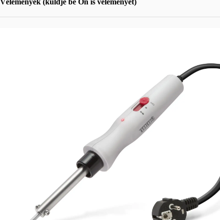
Vélemények (küldje be Ön is véleményét)