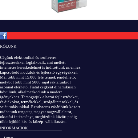
Copyright © ElektROBOT.hu 2008-
2026.
Minden jog fenntartva.
v3.0
RÓLUNK
ÁSZF
|
Adatvédelem
Cégünk elektronikai és szoftveres
fejlesztésekkel foglalkozik, ami mellett
internetes kereskedelmet is indítottunk az ehhez
kapcsolódó modulok és fejlesztő egységekkel.
Már több mint 15.000 féle termék rendelhető,
melyből több mint 5000 saját raktárunkról
azonnal elérhető. Fiatal cégként dinamikusan
bővülünk, alkalmazkodunk a modern
igényekhez. Támogatjuk a hazai fejlesztéseket,
és diákokat, termékekkel, szolgáltatásokkal, és
saját tudásunkkal. Rendszeres vásárlóink között
tudhatunk rengeteg magyar nagyvállalatot,
oktatási intézményt, megbízóink között pedig
több fejlődő kis- és közép- vállalkozást.
INFORMÁCIÓK