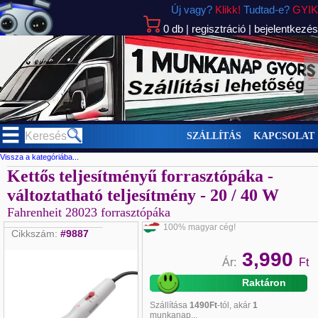
Új vagy?
Klikk!
Tudtad-e?
GYIK
0
db
|
regisztráció
|
bejelentkezés
>
SZÁLLÍTÁS
KAPCSOLAT
Vissza a kategóriába...
Kettős teljesítményű forrasztópáka -
változtatható teljesítmény - 20 / 40 W
Fahrenheit 28023 forrasztópáka
100% magyar cég!
Cikkszám:
#9887
3,990
Ár:
Ft
Raktáron
Szállítása
1490Ft
-tól, akár
1
munkanap...