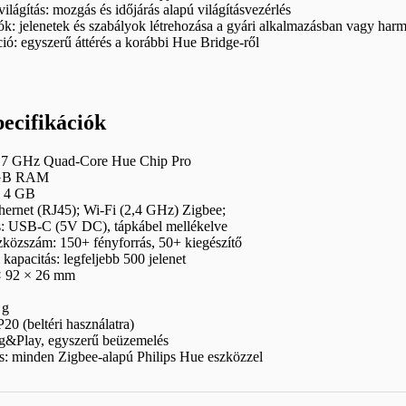
ilágítás: mozgás és időjárás alapú világításvezérlés
k: jelenetek és szabályok létrehozása a gyári alkalmazásban vagy harm
ió: egyszerű áttérés a korábbi Hue Bridge-ről
ecifikációk
1.7 GHz Quad-Core Hue Chip Pro
 GB RAM
: 4 GB
hernet (RJ45); Wi-Fi (2,4 GHz) Zigbee;
ás: USB-C (5V DC), tápkábel mellékelve
közszám: 150+ fényforrás, 50+ kiegészítő
 kapacitás: legfeljebb 500 jelenet
× 92 × 26 mm
 g
20 (beltéri használatra)
ug&Play, egyszerű beüzemelés
s: minden Zigbee-alapú Philips Hue eszközzel