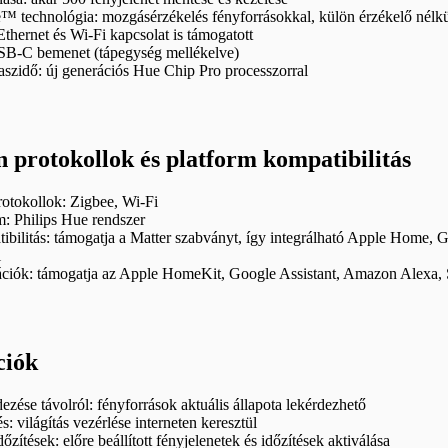
 technológia: mozgásérzékelés fényforrásokkal, külön érzékelő nélk
Ethernet és Wi-Fi kapcsolat is támogatott
USB-C bemenet (tápegység mellékelve)
szidő: új generációs Hue Chip Pro processzorral
 protokollok és platform kompatibilitás
otokollok: Zigbee, Wi-Fi
m: Philips Hue rendszer
tibilitás: támogatja a Matter szabványt, így integrálható Apple Hom
l
rációk: támogatja az Apple HomeKit, Google Assistant, Amazon Alexa
ciók
ezése távolról: fényforrások aktuális állapota lekérdezhető
s: világítás vezérlése interneten keresztül
dőzítések: előre beállított fényjelenetek és időzítések aktiválása