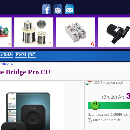
!
Új
Új
Új
v.Relés
PWM
RC
sotthon »
ue Bridge Pro EU
100% magyar cég!
(Bruttó)
Ár:
Szállítása
már
1490Ft
-tól,
Mikor vehetem át?