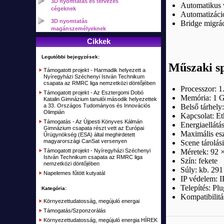
3D nyomtatás és tervezés
Síkágyas UV nyomtató
RC Autók
Automatikus v
Elektronikai építő KIT-ek, áramkörök
Napelemes MC4 csatlakozók
cégeknek
Elektromos gördeszka (Trotter, Airwheel)
Indukciós hevítő, fűtés
Automatizáció
RC Tankok
3D nyomtatás
Nyomókapcsoló - Lábkapcsoló
Bridge migrác
Kétkerekű egyensulyozó járművek (Airwheel, CHIC, Inmotion)
Tűzkő, magnézium
magánszemélyeknek
RC Drón, Multikopter, Quadcopter, Hexacopter
Kábelek, csatlakozók, szerelékek
Cikkek
Egykerekű elektromos (Airwheel, Inmotion, Fastwheel)
Pára, Köd
RC Helikopter
Átalakító, Csatlakozó
Egykerekű duplagumis elektromos (Airwheel, Inmotion, Fastwheel)
Legutóbbi bejegyzések:
Fűtőelem, Fűtőpatron
RC Repülők, vitorlázók
Műszaki sp
Kábel szerelékek
Támogatott projekt - Harmadik helyezett a
Elektromos bicikli
Nyíregyházi Széchenyi István Technikum
RC Hajók, csónakok, vitorlások
Vegyes csatlakozók
csapata az RMRC liga nemzetközi döntőjében
Processzor: 
Szimulátorok
Támogatott projekt - Az Esztergomi Dobó
Csatlakozó
Memória: 1
Katalin Gimnázium tanulói második helyezettek
Belső tárhely
a 33. Országos Tudományos és Innovációs
Távirányítók, vevők RC
Olimpián
Kapcsolat: Et
Támogatás - Az Újpesti Könyves Kálmán
Akku töltők, adapterek
Energiaellát
Gimnázium csapata részt vett az Európai
Maximális esz
Űrügynökség (ESA) által meghirdetett
Alkatrészek, Tuning
magyarországi CanSat versenyen
Scene tárolási
Méretek: 92 
Támogatott projekt - Nyíregyházi Széchenyi
Kiegészítők, Építőanyag
István Technikum csapata az RMRC liga
Szín: fekete
nemzetközi döntőjében
Elemek, akkumulátorok
Súly: kb. 291
Napelemes fűtött kutyatál
IP védelem: IP
RC Kifutó, bemutató darabok, akciók
Telepítés: Pl
Kategória:
Kompatibilitá
Plusz
Környezettudatosság, megújuló energai
Támogatás/Szponzorálás
Kifutott termékek
Környezettudatosság, megújuló energia HÍREK