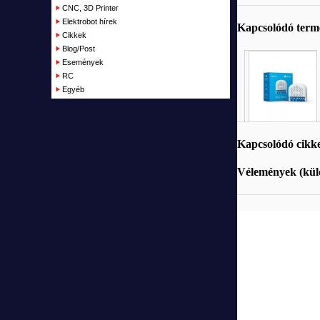
Garázs
CNC, 3D Printer
Elektrobot hírek
Kapcsolódó ter
Cikkek
Blog/Post
Események
RC
Egyéb
Kapcsolódó cikk
Vélemények (küld