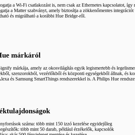
gatja a Wi-Fi csatlakozást is, nem csak az Ethernetes kapcsolatot, így
gatja a Matter szabványt, amely biztosítja a zökkenőmentes integráció
tható és migrálható a korábbi Hue Bridge-ről.
 Hue márkáról
ignify márkája, amely az okosvilágítás egyik legismertebb és legelisme
tekből, szenzorokból, vezérlőkből és központi egységekből állnak, és 
xa és Samsung SmartThings rendszerekkel is. A Philips Hue rendszer z
éktulajdonságok
nyforrások száma: több mint 150 izzó kezelése egyidejűleg
egészítők: több mint 50 darab, például érzékelők, kapcsolók
olása: akár 500 fényjelenet mentése és kezelése