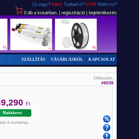
Új vagy?
Klikk!
Tudtad-e?
GYIK
Miért mi?
0
db
a kosárban.
|
regisztráció
|
bejelentkezés
Új
Új
Új
SZÁLLÍTÁS
VÁSÁRLÁSRÓL
KAPCSOLAT
Cikkszám:
#6039
39,290
Ft
Raktáron
 akár
1
munkanap...