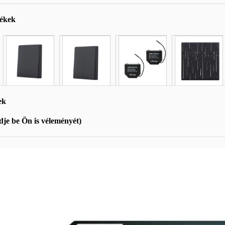
mékek
ek
je be Ön is véleményét)