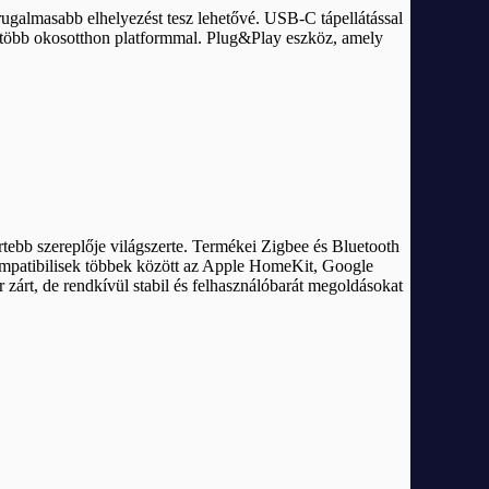
 rugalmasabb elhelyezést tesz lehetővé. USB-C tápellátással
t több okosotthon platformmal. Plug&Play eszköz, amely
rtebb szereplője világszerte. Termékei Zigbee és Bluetooth
kompatibilisek többek között az Apple HomeKit, Google
árt, de rendkívül stabil és felhasználóbarát megoldásokat