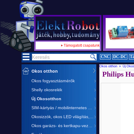
ja 2023
Támogatott csapatunk:
RMRC liga nemzetközi döntőjében
CNC
DC-DC
Tá
Okos otthon » Új Oko
Okos otthon
Philips H
Okos fogyasztásmérők
Shelly okosrelék
Új Okosotthon
SIM-kártyás / mobilinternetes eszközök
Okosizzók, okos LED világítás, okos LED vezérlés
Okos garázs- és kertkapu-vezérlés