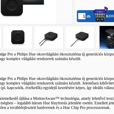
KOS
db
dge Pro a Philips Hue okosvilágítási ökoszisztéma új generációs közpo
agy komplex világítási rendszerek számára készült.
dge Pro a Philips Hue okosvilágítási ökoszisztéma új generációs közpo
agy komplex világítási rendszerek számára készült. Jelentősen kibővített
 (pl. kapcsolók, érzékelők) egyidejű kezelésére képes, így ideális válasz
kiemelkedő újítása a MotionAware™ technológia, amely lehetővé teszi,
lyiségben – legalább három Hue fényforrás jelenléte esetén. Emellett jel
ően a továbbfejlesztett hardvernek és a Hue Chip Pro processzornak.