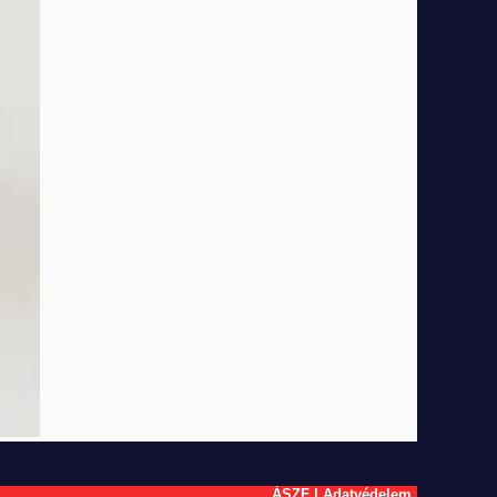
ÁSZF
|
Adatvédelem