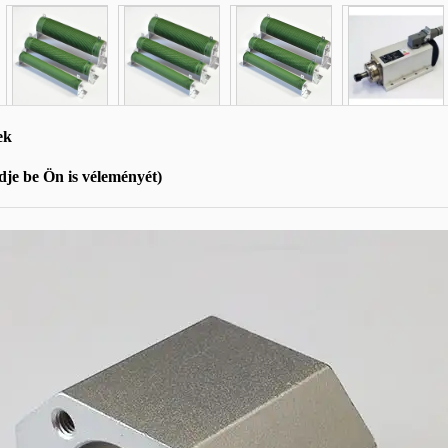
ek
je be Ön is véleményét)