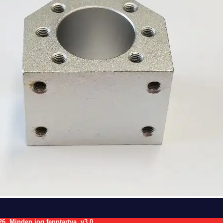
26.
Minden jog fenntartva.
v3.0