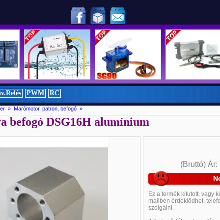
!
v.Relés
PWM
RC
er » Marómotor, patron, befogó »
ya befogó DSG16H alumínium
Új
Új
(Bruttó)
Ár
N
Ez a termék
kifutott, vagy
k
mailben érdeklődhet
, tele
szolgálni
.