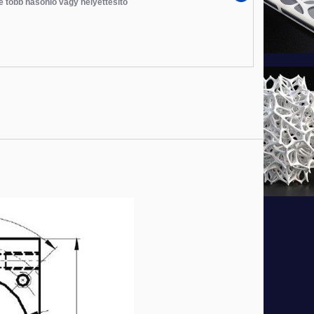
e több hasonló vagy helyettesítő
Új
Új
Új