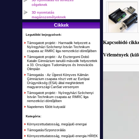
3D nyomtatás és tervezés
RC Autók
Elektronikai építő KIT-ek, áramkörök
Napelemes MC4 csatlakozók
cégeknek
Elektromos gördeszka (Trotter, Airwheel)
Indukciós hevítő, fűtés
RC Tankok
3D nyomtatás
Nyomókapcsoló - Lábkapcsoló
Kétkerekű egyensulyozó járművek (Airwheel, CHIC, Inmotion)
Tűzkő, magnézium
magánszemélyeknek
RC Drón, Multikopter, Quadcopter, Hexacopter
Kábelek, csatlakozók, szerelékek
Cikkek
Egykerekű elektromos (Airwheel, Inmotion, Fastwheel)
Pára, Köd
RC Helikopter
Átalakító, Csatlakozó
Egykerekű duplagumis elektromos (Airwheel, Inmotion, Fastwheel)
Legutóbbi bejegyzések:
Fűtőelem, Fűtőpatron
RC Repülők, vitorlázók
Kábel szerelékek
Kapcsolódó cikk
Támogatott projekt - Harmadik helyezett a
Elektromos bicikli
Nyíregyházi Széchenyi István Technikum
RC Hajók, csónakok, vitorlások
Vegyes csatlakozók
csapata az RMRC liga nemzetközi döntőjében
Vélemények (küld
Szimulátorok
Támogatott projekt - Az Esztergomi Dobó
Csatlakozó
Katalin Gimnázium tanulói második helyezettek
a 33. Országos Tudományos és Innovációs
Távirányítók, vevők RC
Olimpián
Támogatás - Az Újpesti Könyves Kálmán
Akku töltők, adapterek
Gimnázium csapata részt vett az Európai
Űrügynökség (ESA) által meghirdetett
Alkatrészek, Tuning
magyarországi CanSat versenyen
Támogatott projekt - Nyíregyházi Széchenyi
Kiegészítők, Építőanyag
István Technikum csapata az RMRC liga
nemzetközi döntőjében
Elemek, akkumulátorok
Napelemes fűtött kutyatál
RC Kifutó, bemutató darabok, akciók
Kategória:
Plusz
Környezettudatosság, megújuló energai
Támogatás/Szponzorálás
Kifutott termékek
Környezettudatosság, megújuló energia HÍREK