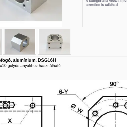
A kategóriába visszalépv
terméket is találhat!
Új
Új
Új
efogó, alumínium, DSG16H
10 golyós anyákhoz használható