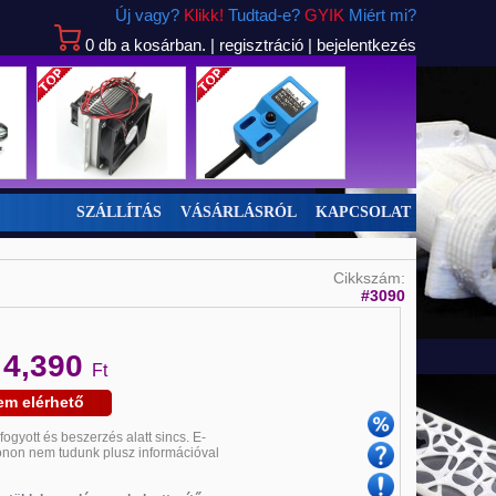
Új vagy?
Klikk!
Tudtad-e?
GYIK
Miért mi?
0
db
a kosárban.
|
regisztráció
|
bejelentkezés
SZÁLLÍTÁS
VÁSÁRLÁSRÓL
KAPCSOLAT
Cikkszám:
#3090
Új
Új
4,390
:
Ft
em elérhető
ifogyott és beszerzés alatt sincs. E-
fonon nem tudunk plusz információval