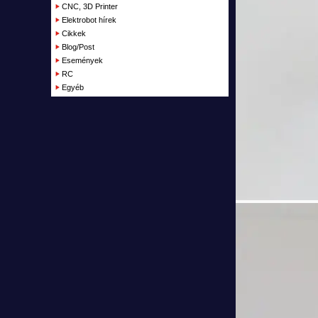
Garázs
CNC, 3D Printer
Elektrobot hírek
Cikkek
Blog/Post
Események
RC
Egyéb