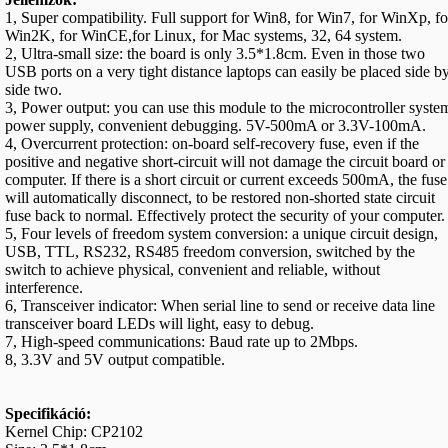
1, Super compatibility. Full support for Win8, for Win7, for WinXp, fo
Win2K, for WinCE,for Linux, for Mac systems, 32, 64 system.
2, Ultra-small size: the board is only 3.5*1.8cm. Even in those two
USB ports on a very tight distance laptops can easily be placed side b
side two.
3, Power output: you can use this module to the microcontroller syste
power supply, convenient debugging. 5V-500mA or 3.3V-100mA.
4, Overcurrent protection: on-board self-recovery fuse, even if the
positive and negative short-circuit will not damage the circuit board or
computer. If there is a short circuit or current exceeds 500mA, the fuse
will automatically disconnect, to be restored non-shorted state circuit
fuse back to normal. Effectively protect the security of your computer.
5, Four levels of freedom system conversion: a unique circuit design,
USB, TTL, RS232, RS485 freedom conversion, switched by the
switch to achieve physical, convenient and reliable, without
interference.
6, Transceiver indicator: When serial line to send or receive data line
transceiver board LEDs will light, easy to debug.
7, High-speed communications: Baud rate up to 2Mbps.
8, 3.3V and 5V output compatible.
Specifikáció:
Kernel Chip: CP2102