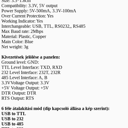
Size: 3.5*1.8cm
Compatibility: 3.3V, 5V output
Power Supply: 5V-500mA, 3.3V-100mA
Over Current Protection: Yes
Working Indicator: Yes
Interchangeable: USB, TTL, RS0232,, RS485
Max Baud rate: 2Mbps
Material: Plastic, Copper
Main Color: Blue
Net weight: 3g
Kivezetések jelölése a panelen:
Ground level: GND:
TTL Level Interface: TXD, RXD
232 Level Interface: 232T, 232R
485 Level Interface: A, B
3.3VVoltage Output: 3.3V
+5V Voltage Output: +5V
DTR Output: DTR
RTS Output: RTS
6 féle átalakítási mód (dip kapcsoló állása a kép szerint):
USB to TTL
USB to 232
USB to 485