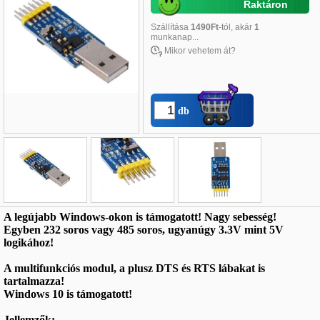
Raktáron
Szállítása
1490Ft
-tól, akár
1
munkanap...
Mikor vehetem át?
db
Név
*
:
A legújabb Windows-okon is támogatott! Nagy sebesség!
Egyben 232 soros vagy 485 soros, ugyanúgy 3.3V mint 5V
E-mail
*
:
logikához!
Telefon
*
:
A multifunkciós modul, a plusz DTS és RTS lábakat is
tartalmazza!
Windows 10 is támogatott!
Jellemzők: