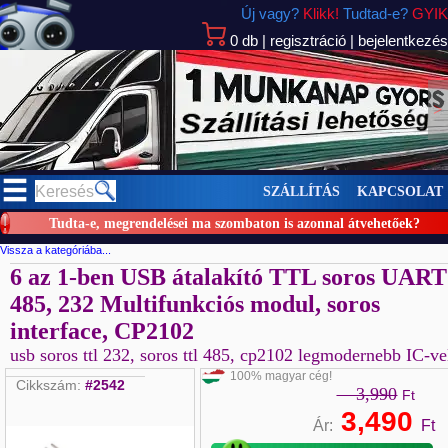
Új vagy?
Klikk!
Tudtad-e?
GYIK
0
db
|
regisztráció
|
bejelentkezés
>
SZÁLLÍTÁS
KAPCSOLAT
Tudta-e, megrendelései ma szombaton is azonnal átvehetőek?
Vissza a kategóriába...
6 az 1-ben USB átalakító TTL soros UART
485, 232 Multifunkciós modul, soros
interface, CP2102
usb soros ttl 232, soros ttl 485, cp2102 legmodernebb IC-ve
100% magyar cég!
Cikkszám:
#2542
3,990
Ft
3,490
Ár:
Ft